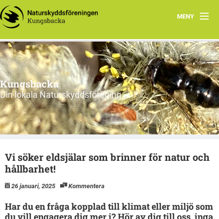
MENY
Hem
Om oss
Kungsbacka
Naturreservat i Kungsbacka
Din lokala Naturskyddsförening
Hållbarhet
Skogen
Vi söker eldsjälar som brinner för natur och
Vanja Elsila
hållbarhet!
Ingela Söder
26 januari, 2025
Kommentera
Kenny Johansson
Har du en fråga kopplad till klimat eller miljö som
du vill engagera dig mer i? Hör av dig till oss, inga