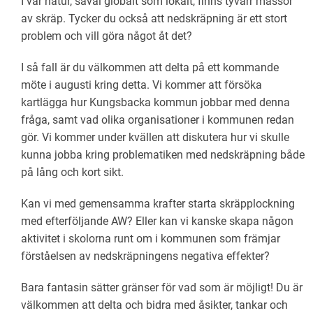
I vår natur, såväl globalt som lokalt, finns tyvärr massor
av skräp. Tycker du också att nedskräpning är ett stort
problem och vill göra något åt det?
I så fall är du välkommen att delta på ett kommande
möte i augusti kring detta. Vi kommer att försöka
kartlägga hur Kungsbacka kommun jobbar med denna
fråga, samt vad olika organisationer i kommunen redan
gör. Vi kommer under kvällen att diskutera hur vi skulle
kunna jobba kring problematiken med nedskräpning både
på lång och kort sikt.
Kan vi med gemensamma krafter starta skräpplockning
med efterföljande AW? Eller kan vi kanske skapa någon
aktivitet i skolorna runt om i kommunen som främjar
förståelsen av nedskräpningens negativa effekter?
Bara fantasin sätter gränser för vad som är möjligt! Du är
välkommen att delta och bidra med åsikter, tankar och