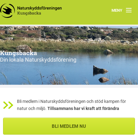
MENY
Hem
Om oss
Kungsbacka
Naturreservat i Kungsbacka
Din lokala Naturskyddsförening
Hållbarhet
Skogen
Vanja Elsila
Bli medlem i Naturskyddsföreningen och stöd kampen för
natur och miljö.
Tillsammans har vi kraft att förändra
Ingela Söder
BLI MEDLEM NU
Kenny Johansson