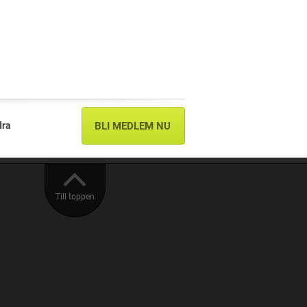
dra
BLI MEDLEM NU
Till toppen