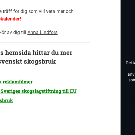
 träff för dig som vill veta mer och
skalender
!
ör av dig till
Anna Lindfors
s hemsida hittar du mer
 svenskt skogsbruk
Dett
anv
som
na reklamfilmer
veriges skogslagstiftning till EU
gsbruk