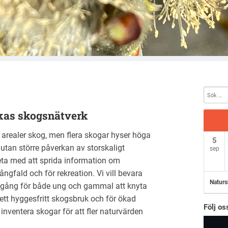
kas skogsnätverk
realer skog, men flera skogar hyser höga
5
utan större påverkan av storskaligt
sep
beta med att sprida information om
ngfald och för rekreation. Vi vill bevara
Naturs
tillgång för både ung och gammal att knyta
 ett hyggesfritt skogsbruk och för ökad
Följ o
inventera skogar för att fler naturvärden